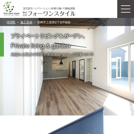
HOME
＞
施工実例
＞ 尼崎市上坂部2丁目F様邸
プライベートリビング＆ガーデン。
Private living & garden
光溢れる寛ぎの時間を実現するリビング提案 vol.16