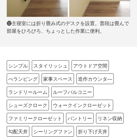
⓬主寝室には折り畳み式のデスクを設置。普段は畳んで
部屋をひろびろ、ちょっとした作業に便利。
シンプル
スタイリッシュ
アウトドア空間
べランピング
家事スペース
造作カウンタ―
ランドリールーム
ルーフバルコニー
シューズクローク
ウォークインクローゼット
ファミリークローゼット
パントリー
リネン収納
勾配天井
シーリングファン
折り下げ天井