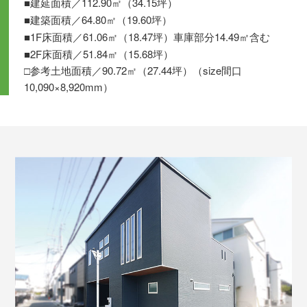
■建延面積／112.90㎡（34.15坪）
■建築面積／64.80㎡（19.60坪）
■1F床面積／61.06㎡（18.47坪）車庫部分14.49㎡含む
■2F床面積／51.84㎡（15.68坪）
□参考土地面積／90.72㎡（27.44坪）（size間口
10,090×8,920mm）