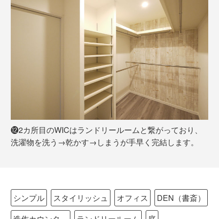
⓬2カ所目のWICはランドリールームと繋がっており、
洗濯物を洗う→乾かす→しまうが手早く完結します。
シンプル
スタイリッシュ
オフィス
DEN（書斎）
造作カウンタ―
ランドリールーム
庭