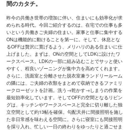
間のカタチ。
昨今の共働き世帯の増加に伴い、住まいにも効率化が求
められる時代。今回ご紹介するのは、在宅での仕事も多
いという共働きご夫婦の住まい。家事と仕事に集中する
ONは機能的に動けることを第一に。そして、休息とな
るOFFは贅沢に寛げるよう、メリハリのある住まいに仕
上げました。まずは、ONの空間としてLDKに設けたワ
ークスペース。LDKの一部に組み込むことでサッと使い
やすく、程良いゾーニングが集中力を高めてくれます。
さらに、洗面室と分離させた脱衣室兼ランドリールーム
の隣には、ご夫婦の衣類をまとめて収納できるファミリ
ークローゼットを計画。洗う→乾かす→しまうの作業を
最短効率化しています。そしてOFFの空間となるリビン
グは、キッチンやワークスペースと完全に切り離した独
立空間として約13帖を確保。勾配天井に間接照明を施し
た非日常感を味わえる空間に。さらに寝室にも間接照明
を採り入れ、忙しい一日の終わりをゆったりと過ごせま