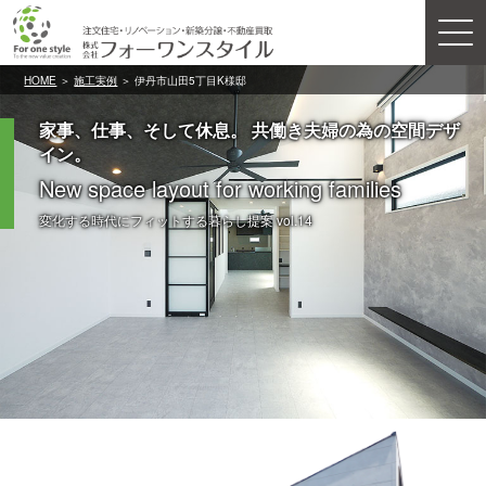
HOME
＞
施工実例
＞ 伊丹市山田5丁目K様邸
家事、仕事、そして休息。 共働き夫婦の為の空間デザ
イン。
New space layout for working families
変化する時代にフィットする暮らし提案 vol.14