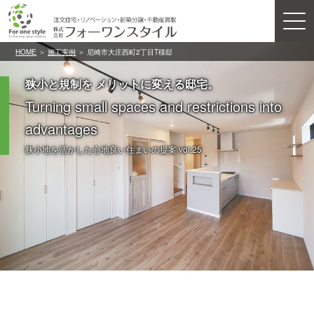
HOME
＞
施工実例
＞ 尼崎市大庄西町2丁目T様邸
狭小と規制を メリットに変える邸宅。
Turning small spaces and restrictions into
advantages
狭小地を活かした心地良い住まいの提案 vol.25