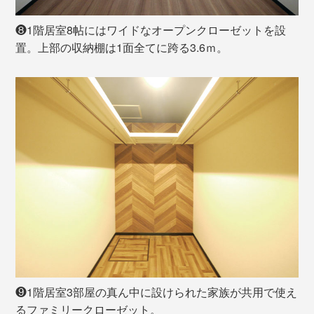
❽1階居室8帖にはワイドなオープンクローゼットを設
置。上部の収納棚は1面全てに跨る3.6ｍ。
❾1階居室3部屋の真ん中に設けられた家族が共用で使え
るファミリークローゼット。