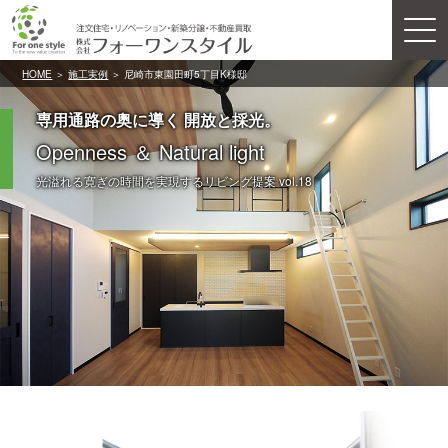
HOME
＞
施工実例
＞ 尼崎市東園田町5丁目K様邸
専用通路の奥に導く 開放と採光。
Openness ＆ Natural light
光溢れる寛ぎの時間を実現するリビング提案 vol.18