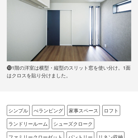
❿1階の洋室は横型・縦型のスリット窓を使い分け。1面
はクロスを貼り分けました。
シンプル
べランピング
家事スペース
ロフト
ランドリールーム
シューズクローク
ファミリークローゼット
パントリー
リネン収納