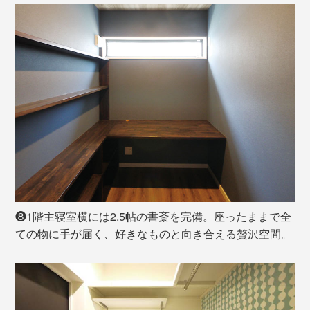
❽1階主寝室横には2.5帖の書斎を完備。座ったままで全
ての物に手が届く、好きなものと向き合える贅沢空間。