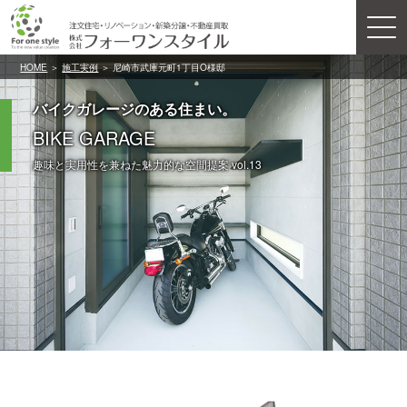
HOME
＞
施工実例
＞ 尼崎市武庫元町1丁目O様邸
バイクガレージのある住まい。
BIKE GARAGE
趣味と実用性を兼ねた魅力的な空間提案 vol.13