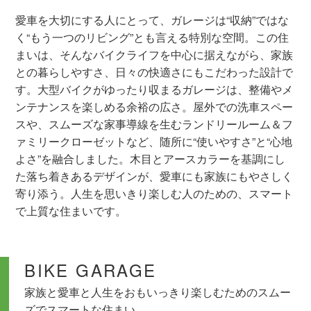
愛車を大切にする人にとって、ガレージは“収納”ではな
く“もう一つのリビング”とも言える特別な空間。この住
まいは、そんなバイクライフを中心に据えながら、家族
との暮らしやすさ、日々の快適さにもこだわった設計で
す。大型バイクがゆったり収まるガレージは、整備やメ
ンテナンスを楽しめる余裕の広さ。屋外での洗車スペー
スや、スムーズな家事導線を生むランドリールーム＆フ
ァミリークローゼットなど、随所に“使いやすさ”と“心地
よさ”を融合しました。木目とアースカラーを基調にし
た落ち着きあるデザインが、愛車にも家族にもやさしく
寄り添う。人生を思いきり楽しむ人のための、スマート
で上質な住まいです。
BIKE GARAGE
家族と愛車と人生をおもいっきり楽しむためのスムー
ズでスマートな住まい。