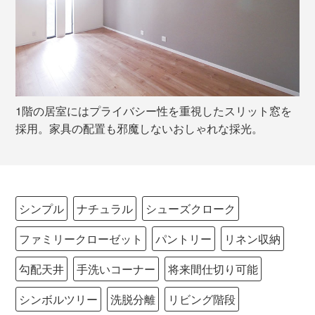
1階の居室にはプライバシー性を重視したスリット窓を
採用。家具の配置も邪魔しないおしゃれな採光。
シンプル
ナチュラル
シューズクローク
ファミリークローゼット
パントリー
リネン収納
勾配天井
手洗いコーナー
将来間仕切り可能
シンボルツリー
洗脱分離
リビング階段