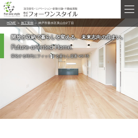
HOME
＞
施工実例
＞ 神戸市垂水区美山台2丁目
開放と収納で暮らしを変える、 未来志向の住まい。
Future-oriented Home.
変化する時代にフィットする暮らし提案 vol.16