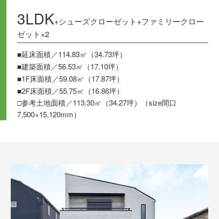
3LDK
+シューズクローゼット+ファミリークロー
ゼット×2
■延床面積／114.83㎡（34.73坪）
■建築面積／56.53㎡（17.10坪）
■1F床面積／59.08㎡（17.87坪）
■2F床面積／55.75㎡（16.86坪）
□参考土地面積／113.30㎡（34.27坪）（size間口
7,500×15,120mm）